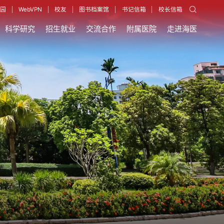
园
WebVPN
校友
图书档案馆
书记信箱
校长信箱
科学研究
招生就业
交流合作
附属医院
走进海医