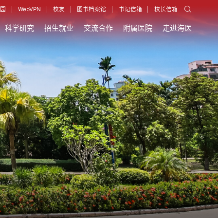
园
WebVPN
校友
图书档案馆
书记信箱
校长信箱
科学研究
招生就业
交流合作
附属医院
走进海医