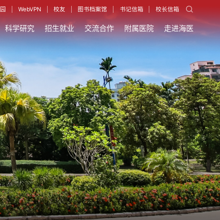
园
WebVPN
校友
图书档案馆
书记信箱
校长信箱
科学研究
招生就业
交流合作
附属医院
走进海医