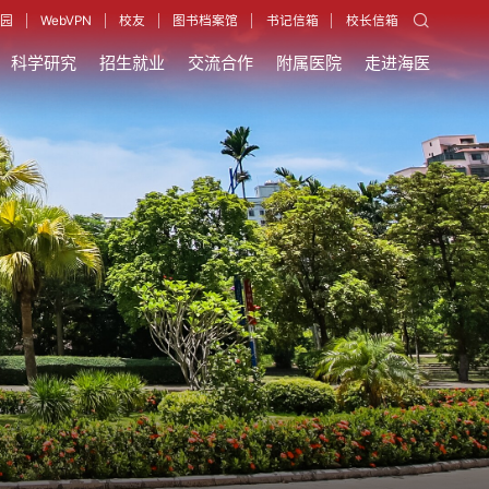
园
WebVPN
校友
图书档案馆
书记信箱
校长信箱
科学研究
招生就业
交流合作
附属医院
走进海医