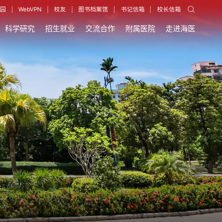
园
WebVPN
校友
图书档案馆
书记信箱
校长信箱
科学研究
招生就业
交流合作
附属医院
走进海医