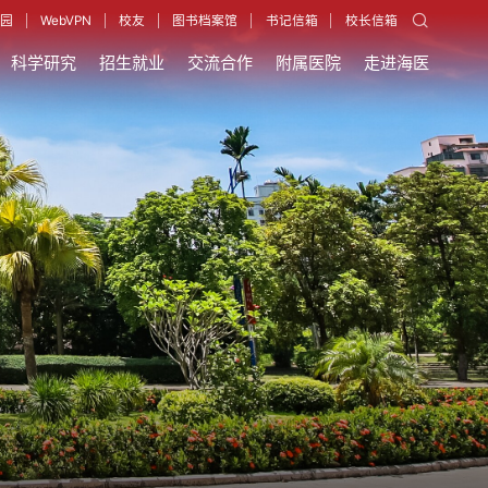
园
WebVPN
校友
图书档案馆
书记信箱
校长信箱
科学研究
招生就业
交流合作
附属医院
走进海医