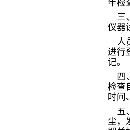
年检
三
仪器
人
进行
记。
四
检查
时间
五
尘，