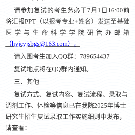
请参加复试的考生务必于
7
月
1
日
1
6
:00前
将
汇报
PPT
（以报考专业
+
姓名）发送至基础
医学与生命科学
学院
研管办邮箱
（
hyjcyjsbgs@163.com）
。
请入围考生加入
QQ群：789654437
复试地点将在
QQ群内通知。
三、其他
复试方式、复试内容、复试流程、录取与
调剂工作、体检等信息已在我院
2025年博士
研究生招生复试录取工作实施细则中发布，
请查看：