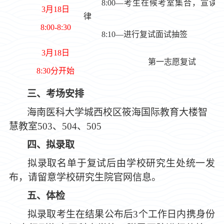
8:00—考生在
候考室集合
，
宣读
3
月
18
日
律
8:00-8:30
8:10—进行复试面试抽签
3
月
18
日
第一志愿复试
8:
3
0
分开始
三
、考场安排
海南医科大学城西校区筱海国际教育大楼智
慧教室5
03、504、505
四、
拟录取
拟录取名单于复试后由学校研究生处统一发
布，请留意学校研究生院官网信息。
五
、体检
拟录取考生在结果公布后
3个工作日内携身份