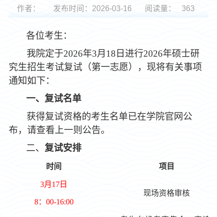
作者：
发布时间：2026-03-16
阅读量：
363
各位考生：
我
院
定于
2026年3月18日
进行
2026
年硕士研
究生招生考试复试（第一志愿），现将有关事项
通知如下：
一
、
复试名单
获得复试资格的考生名单已在
学院官网
公
布，请查看上一则公告。
二、
复试安排
时间
项目
3
月
17
日
现场资格审核
8：00-16:00