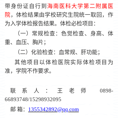
带
身份证自行到
海南医
科大学
第二附属医
院
，体检结果由学校研究生
院
统一取回，作
为入学体检报告结果。体检必检项目：
（一）常规检查：色觉检查、身高、体
重、血压、胸片；
（二）化验检查：血常规、肝功能；
其他项目以体检医院实际体检项目为
准，学院不
作
要求。
联系人：
王
老师
0898-
66893748/15298932095
邮
箱：
1355342892@qq.com