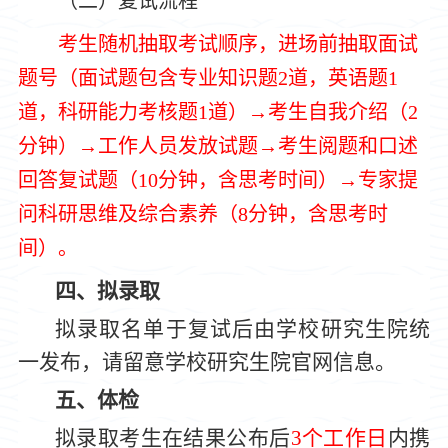
（二）复试流程
考生随机抽取考试顺序，进场前抽取面试
题号（面试题包含专业知识题
2
道，
英
语题
1
道，科研能力考核题
1
道）
→考生自我介绍（
2
分钟）
→工作人员发放试题→考生阅题和口述
回答复试题（
10
分钟，含思考时间）
→专家提
问科研思维及综合素养（
8
分钟，含思考时
间）。
四、拟录取
拟录取名单于复试后由学校研究生
院
统
一发布，请留意学校研究生
院
官网信息。
五、体检
拟录取考生在结果公布后
3个工作日
内
携