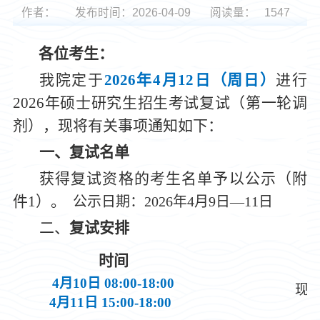
作者：
发布时间：2026-04-09
阅读量：
1547
各位考生：
我院定于
202
6
年4月1
2日（周日
）
进行
202
6年硕士研究生招生考试复试（第一轮调
剂），现将有关事项通知如下：
一、复试名单
获得复试资格的考生名单予以公示（附
件
1
）。
公示日期：202
6
年4月
9
日
—
1
1
日
二、
复试安排
时间
4月10日 08:00
-18:00
现
4月11日 15:00-18:00