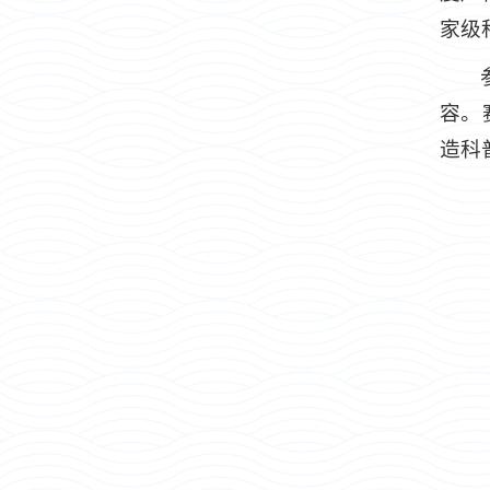
家级
容。
造科