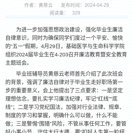
作者：黄慈云
发布时间：2024-04-29
阅读量：
329
为进一步加强思想政治建设，强化毕业生廉洁
自律意识，同时为确保同学们度过一个平安、愉快
的“五一”假期，4月29日，基础医学与生命科学学院
组织2024届毕业生在4-203召开廉洁教育暨安全教育
主题班会。
毕业班辅导员黄慈云老师首先介绍了此次班会
的背景，强调了廉洁自律对于毕业生走好职场第一
步的重要意义，会上他提出了三点要求：一是坚定
理想信念，要扎实学习廉洁纪律，牢记“红线”“底
线”；二是学习党纪国法，加强对行业法律、规章、
制度的学习和掌握，明确什么可以做，什么不能
做；三是警惕“围猎”风险，不管从事任何工作，要管
好小事小节，守住大行大德，要“扣好人生第一粒纽