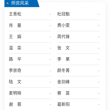
师资风采
王青松
杜冠魁
肖 曼
费小雯
王 娟
周代锋
温 栾
张 文
路 平
李 果
李崇奇
颜冬菁
陆 文
金剑峰
麦明晓
蔡 苗
谢 蓉
葛新阳