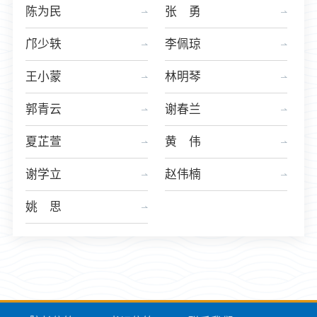
陈为民
张 勇
邝少轶
李佩琼
王小蒙
林明琴
郭青云
谢春兰
夏芷萱
黄 伟
谢学立
赵伟楠
姚 思