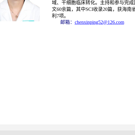
域、干细胞临床转化。主持和参与完成
文
60
余篇，其中
SCI
收录
20
篇，获海南
利
7
项。
邮箱：
chenxinping52@126.com