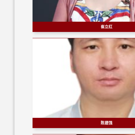
崔立红
陈建强