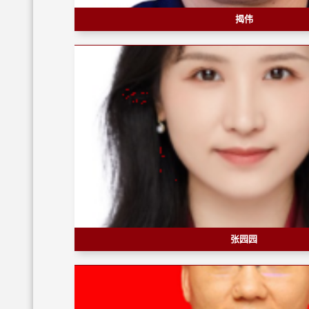
揭伟
张园园