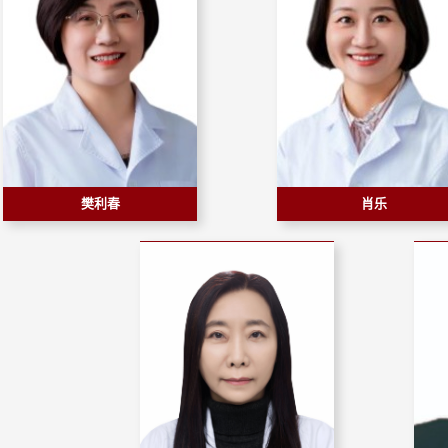
樊利春
肖乐