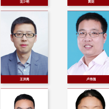
沈少明
黄剑
王洪亮
卢伟强