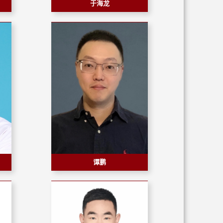
于海龙
谭鹏