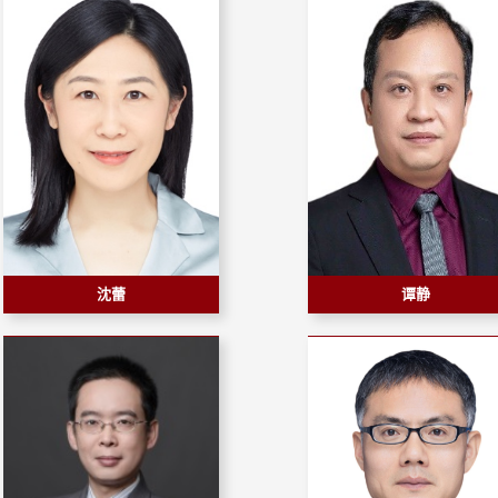
沈蕾
谭静