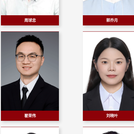
周球忠
郭乔月
翟荣伟
刘晓叶