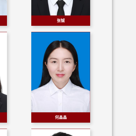
张铖
何晶晶