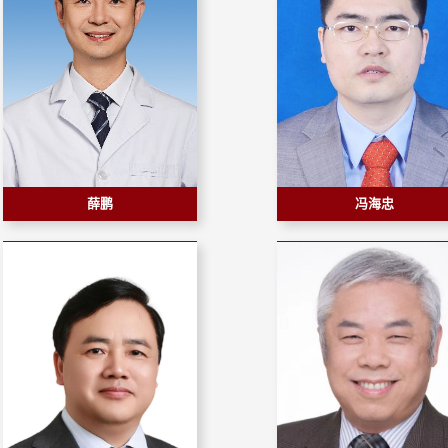
薛鹏
冯海忠