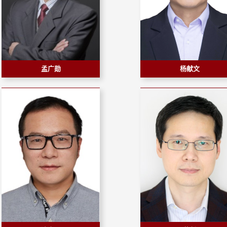
孟广勋
杨献文