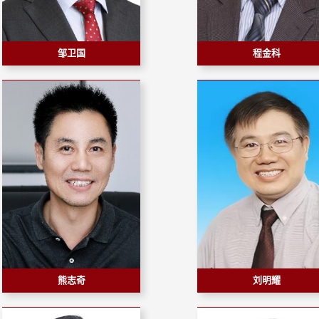
邹卫国
程金科
熊志奇
刘明耀