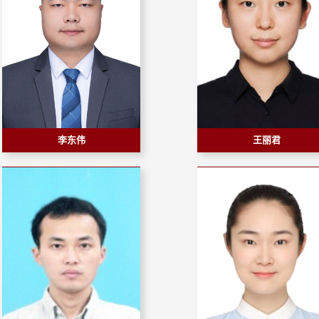
李东伟
王丽君