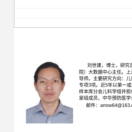
刘世建，博士，研究员
院）大数据中心主任。上
导师。
主要研究方向
：
儿
专项
3
项。
近
5
年
以第一或
样本库分会儿科学组并担
家组成员，中华预防医学
邮件：
arrow64@163.