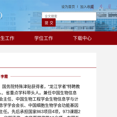
设为首页
加入收藏
学生工作
学位工作
下载中心
李霞
国务院特殊津贴获得者，“龙江学者”特聘教
头人、省重点学科带头人。兼任中国生物信息
会主任、中国生物工程学会生物信息学与计
息学学会会长、中国细胞生物学会功能基因
主任。先后承担国家
863
项目
4
项，
973
课题
2