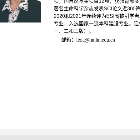
项，国自然基金项目
12
项，获教育部奖
著名生命科学杂志发表
SCI
论文近
300
2020
和
2021
年连续评为
ESI
高被引学者
专业，入选国家一流本科建设专业。连
一、二和三版）。
邮箱：
lixia@mnhn.edu.cn