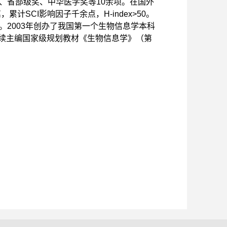
、省部级奖、中华医学奖等
10
余项。在国外
篇，累计
SCI
影响因子千余点，
H-index>50
。
。
2003
年创办了我国第一个生物信息学本科
续主编国家级规划教材《生物信息学》（第