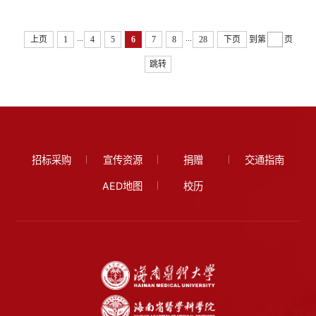
...
...
上页
1
4
5
6
7
8
28
下页
到第
页
跳转
招标采购
宣传资源
捐赠
交通指南
AED地图
校历