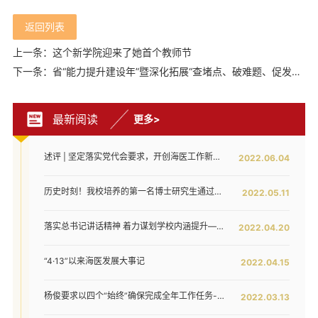
返回列表
上一条：这个新学院迎来了她首个教师节
下一条：省“能力提升建设年”暨深化拓展“查堵点、破难题、促发展”活动第六巡回督导组来我校开展督导
最新阅读
更多>
述评 | 坚定落实党代会要求，开创海医工作新局面——写在全面落实省第八次党代会对海医发展提出新要求之时
2022.06.04
历史时刻！我校培养的第一名博士研究生通过答辩！
2022.05.11
落实总书记讲话精神 着力谋划学校内涵提升——我校召开发展战略咨询委员会第二次工作会议
2022.04.20
“4·13”以来海医发展大事记
2022.04.15
杨俊要求以四个“始终”确保完成全年工作任务--我校六届五次教代会暨七届二次工代会胜利闭幕
2022.03.13