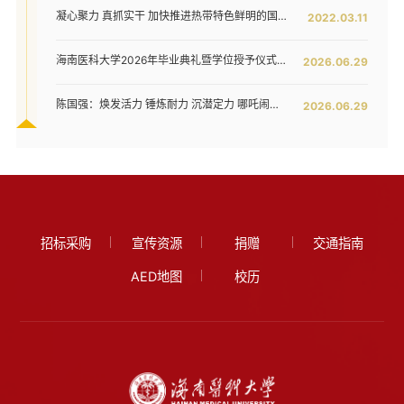
凝心聚力 真抓实干 加快推进热带特色鲜明的国际化高水平医科大学建设步伐 ——我校六届五次教代会暨七届二次工代会隆重开幕
2022.03.11
海南医科大学2026年毕业典礼暨学位授予仪式举行
2026.06.29
陈国强：焕发活力 锤炼耐力 沉潜定力 哪吒闹海拓新程——在海南医科大学2026年毕业典礼上的讲话
2026.06.29
招标采购
宣传资源
捐赠
交通指南
AED地图
校历