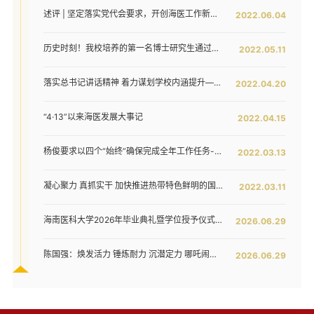
述评 | 坚定落实党代会要求，开创海医工作新局面——写在全面落实省第八次党代会对海医发展提出新要求之时
2022.06.04
历史时刻！我校培养的第一名博士研究生通过答辩！
2022.05.11
落实总书记讲话精神 着力谋划学校内涵提升——我校召开发展战略咨询委员会第二次工作会议
2022.04.20
“4·13”以来海医发展大事记
2022.04.15
杨俊要求以四个“始终”确保完成全年工作任务--我校六届五次教代会暨七届二次工代会胜利闭幕
2022.03.13
第 2 页
凝心聚力 真抓实干 加快推进热带特色鲜明的国际化高水平医科大学建设步伐 ——我校六届五次教代会暨七届二次工代会隆重开幕
2022.03.11
海南医科大学2026年毕业典礼暨学位授予仪式举行
2026.06.29
陈国强：焕发活力 锤炼耐力 沉潜定力 哪吒闹海拓新程——在海南医科大学2026年毕业典礼上的讲话
2026.06.29