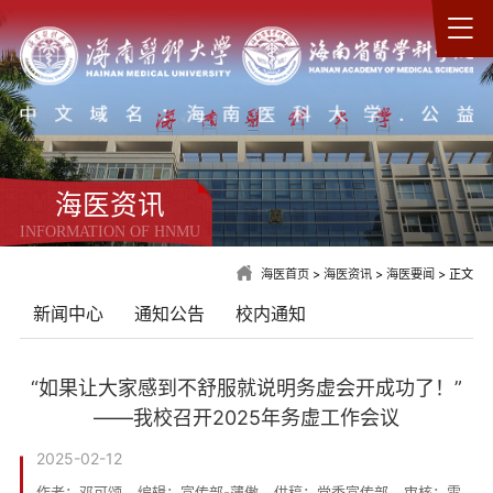
海医资讯
INFORMATION OF HNMU
海医首页
>
海医资讯
>
海医要闻
> 正文
新闻中心
通知公告
校内通知
“如果让大家感到不舒服就说明务虚会开成功了！”
——我校召开2025年务虚工作会议
2025-02-12
作者：邓可颂
编辑：宣传部-薄傲
供稿：党委宣传部
审核：雷