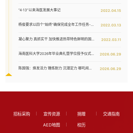
“4·13”以来海医发展大事记
2022.04.15
杨俊要求以四个“始终”确保完成全年工作任务--我校六届五次教代会暨七届二次工代会胜利闭幕
2022.03.13
凝心聚力 真抓实干 加快推进热带特色鲜明的国际化高水平医科大学建设步伐 ——我校六届五次教代会暨七届二次工代会隆重开幕
2022.03.11
海南医科大学2026年毕业典礼暨学位授予仪式举行
2026.06.29
陈国强：焕发活力 锤炼耐力 沉潜定力 哪吒闹海拓新程——在海南医科大学2026年毕业典礼上的讲话
2026.06.29
招标采购
宣传资源
捐赠
交通指南
AED地图
校历