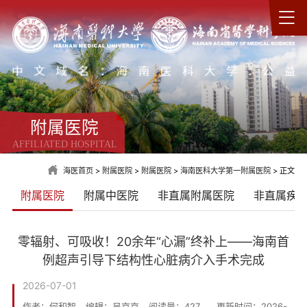
附属医院
AFFILIATED HOSPITAL
海医首页
>
附属医院
>
附属医院
>
海南医科大学第一附属医院
> 正文
附属医院
附属中医院
非直属附属医院
非直属疾
零辐射、可吸收！20余年“心漏”终补上——海南首
例超声引导下结构性心脏病介入手术完成
2026-07-01
作者：何和智
编辑：吴京京
阅读量：
427
更新时间：2026-