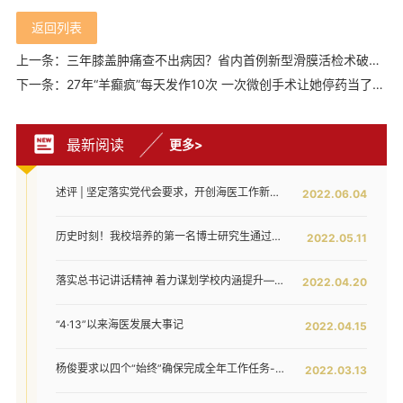
返回列表
上一条：三年膝盖肿痛查不出病因？省内首例新型滑膜活检术破解难题
下一条：27年“羊癫疯”每天发作10次 一次微创手术让她停药当了妈妈
最新阅读
更多>
述评 | 坚定落实党代会要求，开创海医工作新局面——写在全面落实省第八次党代会对海医发展提出新要求之时
2022.06.04
历史时刻！我校培养的第一名博士研究生通过答辩！
2022.05.11
落实总书记讲话精神 着力谋划学校内涵提升——我校召开发展战略咨询委员会第二次工作会议
2022.04.20
“4·13”以来海医发展大事记
2022.04.15
杨俊要求以四个“始终”确保完成全年工作任务--我校六届五次教代会暨七届二次工代会胜利闭幕
2022.03.13