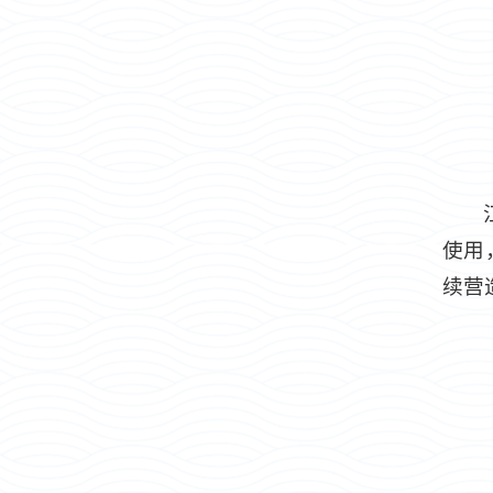
使用
续营