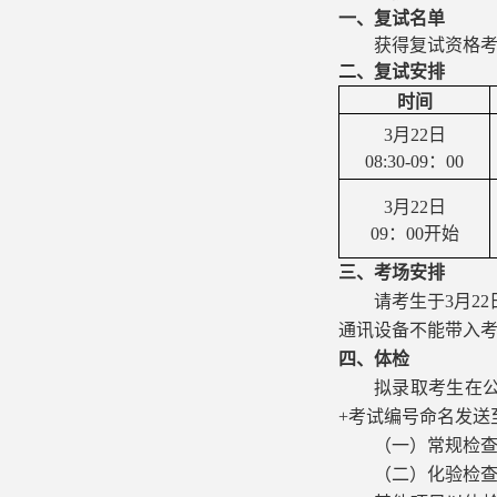
一
、
复试名单
获得复试资格
二、
复试安排
时间
3月2
2
日
08:30
-
09
：
00
3月2
2
日
09
：00开始
三、考场安排
请考生于
3月2
2
通讯设备不能带入
四、体检
拟录取考生在
+考试编号命名发送
（一）常规检
（二）化验检