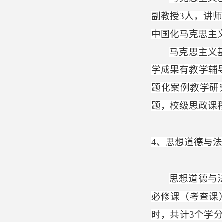
副教授
3
人，讲
中国化马克思主
马克思主义
学成果有教学辅
题化案例教学研
题，校级思政课
4
、思想道德与法
思想道德与
必修课（考查课
时，共计
3
个学