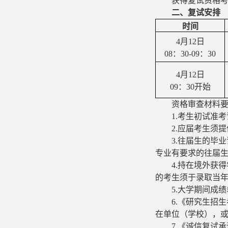
获得复试资格
二、
复试安排
时间
4
月
12
日
08：30
-
09：30
4
月
12
日
09
：
3
0开始
资格审查材料
1.考生初试准
2
.应届考生须
3
.往届生的毕
专业有要求的往届
4.持在境外获
的考生须于录取当
5.大学期间成
6.
《研究生招生
在单位（学校），
7.《诚信复试