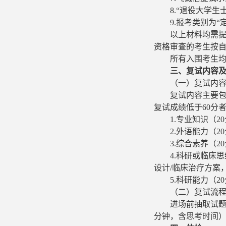
8.“退役大学生
9.报考类别为
以上材料均需
资格审查的考生按
所有入围考生
三、复试内容
（一）复试内
复试内容主要包
复试成绩低于60分
1.
专业知识
（
2
2.
外语能力
（
2
3.
综合素养
（2
4.
科研或临床思
设计/临床治疗方案
5.
科研能力
（2
（
二
）复试流
进场前抽取试题
分钟，含思考时间）