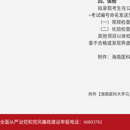
四、体检
拟录取考生在
+考试编号命名发送
（一）常规检
（二）化验检
其他项目以体
查不合格或发现弄
附件：
海南医
附件【
海南医科大学马克
全面从严治党和党风廉政建设举报电话：66893782