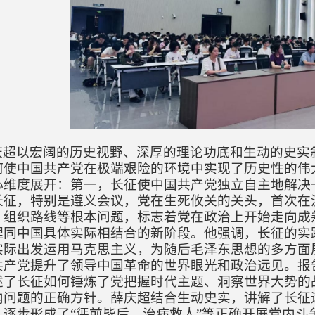
庆超以宏阔的历史视野、深厚的理论功底和生动的史实
何使中国共产党在极端艰险的环境中实现了历史性的伟
心维度展开：
第一，
长征使中国共产党独立自主地解决
长征，特别是遵义会议，党在生死攸关的关头，首次在
、组织路线等根本问题，标志着党在政治上开始走向成
理同中国具体实际相结合的新阶段。他强调，长征的实
实际出发运用马克思主义，为随后毛泽东思想的多方面
共产党提升了领导中国革命的世界眼光和政治远见。报
述了长征如何锤炼了党把握时代主题、洞察世界大势的
内问题的正确方针。薛庆超结合生动史实，讲解了长征
，逐步形成了“惩前毖后、治病救人”等正确开展党内斗