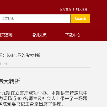
设为首页
加入收藏
研究基地
培训交流
下载中心
庆超：长征与党的伟大转折
数：
46
伟大转折
十九期
在立言厅成功举办。本期讲堂特邀原中
现场近400名师生及社会人士带来了一场题
学院党委书记王身坚出席了讲座。