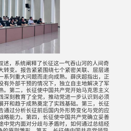
叙述，系统阐释了长征这一气吞山河的人间奇
大转变。报告紧紧围绕七个紧密关联、层层递
一系列重大问题而走向成熟。薛庆超指出，正
没有外部干预的情况下，独立自主地解决了军
熟。
第二，
长征使中国共产党开始马克思主义
践深刻教育了全党，推动党进一步认识到必须
展开和趋于成熟奠定了实践基础
。
第三，
长征
告通过分析长征前后国内外形势变化与党的应
战略能力。
第四，
长征使中国共产党确立妥善
途中党内面对分歧与矛盾时，如何通过总结经
争的原则雏形。
第五，
长征使中国共产党领导