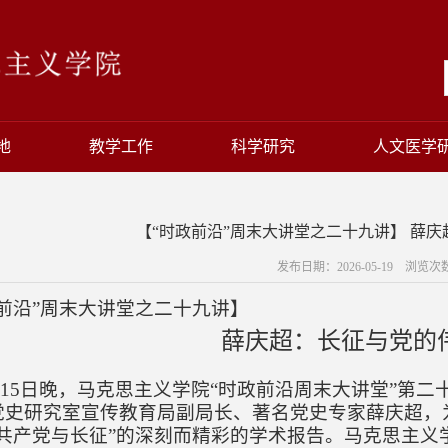
地
教学工作
科学研究
人文医学
【“时政前沿”周末大讲堂之二十九讲】 薛
发布日期：2026-05-19 浏览次
前沿”周末大讲堂之二十
九讲
】
薛庆超
：
长征与党的
月15日晚，
马克思主义学院
“时政前沿周末大讲堂”
第二
党史研究室宣传教育局副局长、著名党史专家薛庆超，为
共产党与长征
”
的深刻而精彩的学术报告。马克思主义