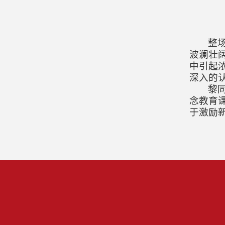
整
波澜壮
中引起
深入的
黎
念教育
于激励