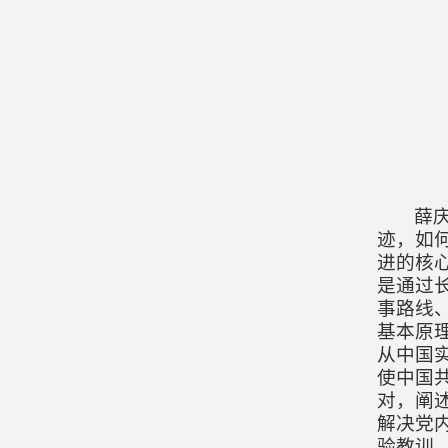
薛
迹，如
进的核
是通过
事路线
基本原
从中国
使中国
对，阐
解决党
验教训