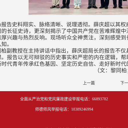
场报告史料翔实、脉络清晰、说理透彻。薛庆超以其权
阔的长征史诗，更深刻揭示了中国共产党在苦难辉煌中
浓厚兴趣与热烈反响。现场听众全神贯注，深刻感受到
认知。
同柏副教授在
主持讲话
中指出，薛庆超局长的报告不仅
课。报告以无可辩驳的历史事实和严密的内在逻辑，帮
新时代青年传承红色基因、坚定历史自信、走好新时代
（
文：黎同柏
上一篇
下
全面从严治党和党风廉政建设举报电话：66893782
师德师风举报电话：18389246994