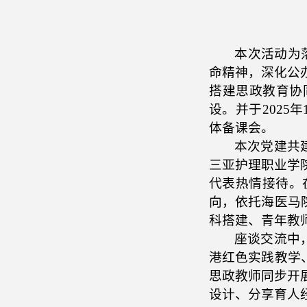
本次活动
为
命精神，深化公
搭建思政教育协
设。
并于
202
体备课会。
本次党建共
三亚护理职业学
代表
热情接待。
向，依托海医马
科搭建、青年教
座谈交流中
港红色实践教学
思政教师同步开
设计、分享育人