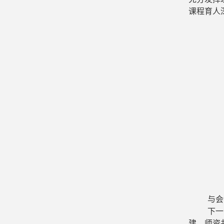
课程育人
与会
下一
建、
师资