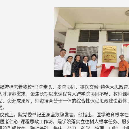
揭牌标志着我校“马院牵头、多院协同、德医交融”特色大思政
人才培养需求，聚焦长期以来
课程育人
跨学院协同不畅、教师课
站、资源成果库、师资培育营于一体的综合性课程思政建设载体，
式。
仪式上，院党委书记
王身坚
致辞发言。他指出，医学教育根本在
“医者仁心”课程思政工作坊，是学
院
落实立德树人根本任务、服
理论引领优势，联动
基础、
临床、公卫、药学、护理、口腔、中