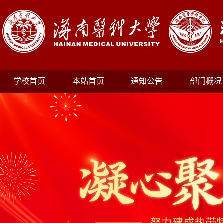
学校首页
本站首页
通知公告
部门概况