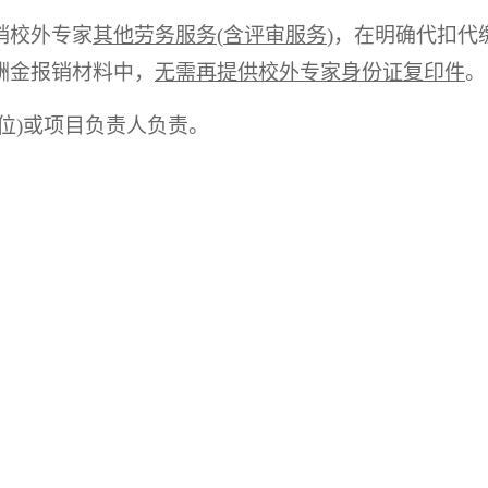
销校外专家
其他劳务服务
(
含评审服务
)
，在明确代扣代
酬金报销材料中，
无需再提供校外专家身份证复印件
。
位
)
或项目负责人负责。