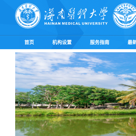
首页
机构设置
服务指南
最