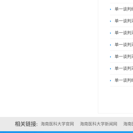
单一谈判
单一谈判
单一谈判
单一谈判
单一谈判
单一谈判
单一谈判
相关链接:
海南医科大学官网
海南医科大学新闻网
海南