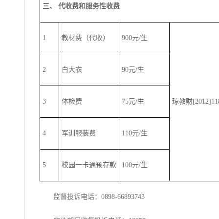
三、 代收费和服务性收费
1
教材费（代收）
900元/生
2
白大衣
90元/生
3
体检费
75元/生
琼教财[2012]1
4
军训服装费
110元/生
5
校园一卡通预存款
100元/生
监督投诉电话：0898-66893743