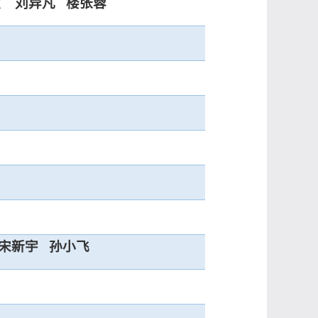
欣
刘异凡
楼张蓉
宋新宇
孙小飞