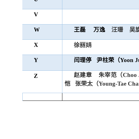
V
W
王磊
万逸
汪珊
吴
X
徐丽娟
Y
闫理停
尹柱荣（
Yoon J
赵建章
朱宰范（Choo J
Z
恺
张荣太（Young-Tae Ch