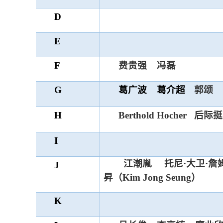
D
E
F
费贵强
冯磊
G
葛广波
葛介超
郭颂
H
Berthold Hocher
后际挺
I
江潮胤
托尼·大卫·詹
J
昇（Kim Jong Seung）
K