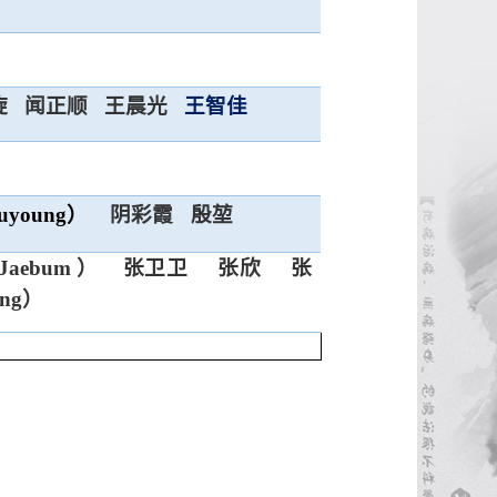
旋
闻正顺
王晨光
王智佳
uyoung
）
阴彩霞
殷堃
aebum ）
张卫卫
张欣
张
ang）