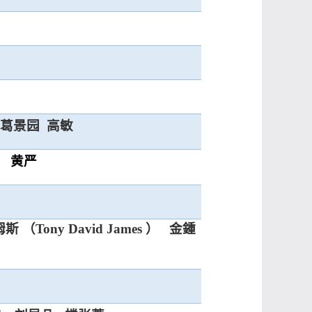
葛景园
高敏
黄严
姆斯 （
Tony David James
）
金鍾