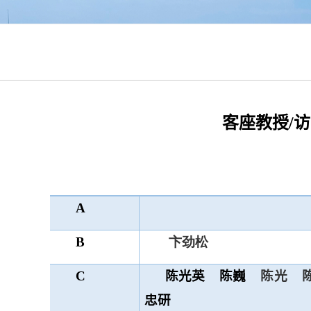
客座教授
/
访
A
B
卞劲松
C
陈光英
陈巍
陈光
忠研