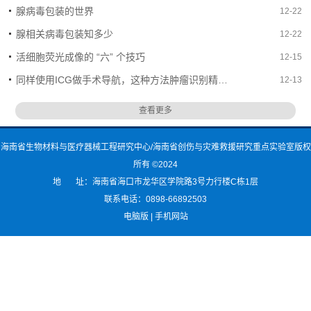
腺病毒包装的世界
12-22
腺相关病毒包装知多少
12-22
活细胞荧光成像的 “六” 个技巧
12-15
同样使用ICG做手术导航，这种方法肿瘤识别精准率高达97%
12-13
查看更多
海南省生物材料与医疗器械工程研究中心/海南省创伤与灾难救援研究重点实验室版权
所有 ©2024
地 址：海南省海口市龙华区学院路3号力行楼C栋1层
联系电话：0898-66892503
电脑版
|
手机网站