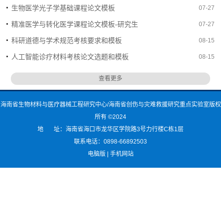
生物医学光子学基础课程论文模板
07-27
精准医学与转化医学课程论文模板-研究生
07-27
科研道德与学术规范考核要求和模板
08-15
人工智能诊疗材料考核论文选题和模板
08-15
查看更多
海南省生物材料与医疗器械工程研究中心/海南省创伤与灾难救援研究重点实验室版权
所有 ©2024
地 址：海南省海口市龙华区学院路3号力行楼C栋1层
联系电话：0898-66892503
电脑版
|
手机网站