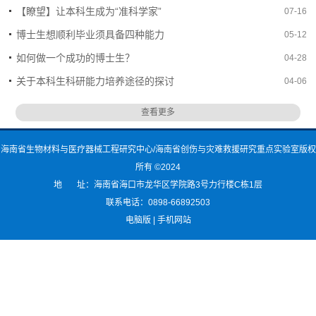
【瞭望】让本科生成为“准科学家”
07-16
博士生想顺利毕业须具备四种能力
05-12
如何做一个成功的博士生？
04-28
关于本科生科研能力培养途径的探讨
04-06
查看更多
海南省生物材料与医疗器械工程研究中心/海南省创伤与灾难救援研究重点实验室版权
所有 ©2024
地 址：海南省海口市龙华区学院路3号力行楼C栋1层
联系电话：0898-66892503
电脑版
|
手机网站