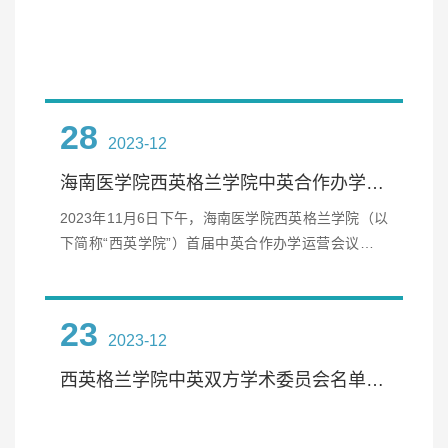
28
2023-12
海南医学院西英格兰学院中英合作办学首次运营会议圆满结束
2023年11月6日下午，海南医学院西英格兰学院（以
下简称“西英学院”）首届中英合作办学运营会议在城
西校区崇真楼（研究生楼）712会议室成功召开。西
英学院副院长丁金东、西英格兰大学社会福利学院全
球事务及合作伙伴关系事务主管Dr. Jacqueline Mulla
23
2023-12
n、西英格兰大学质量与学术合作提升部副主管Helen
Dewar、西英学院国际护理实践硕士专业中方负责人
西英格兰学院中英双方学术委员会名单（拟定版）
张华、英方专业负责人Mei Champ；西英学院康复治
疗硕士专业中方负责人陈云强、英方负责人Dr ...