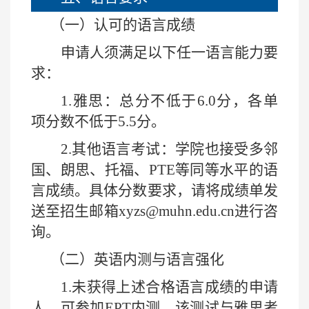
（一）认可的语言成绩
申请人须满足以下任一语言能力要
求：
1.
雅思：总分不低于
6.0
分，各单
项分数不低于
5.5
分。
2.
其他语言考试：学院也接受多邻
国、朗思、托福、
PTE
等同等水平的语
言成绩。具体分数要求，请将成绩单发
送至招生邮箱
xyzs@muhn.edu.cn
进行咨
询。
（二）英语内测与语言强化
1.
未获得上述合格语言成绩的申请
人，可参加
EPT
内测。该测试与雅思考