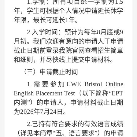
1.
学制：所有项目统一学制为
1.5
年，学生可根据个人情况申请延长休学
年限，最长可延长
1
年。
2.
入学时间：预计为每年
8
月底或
9
月初。我们欢迎有意向的申请人于申请
截止日期前登录我院官网查看招生简章
和细则，并尽快线上提交申请材料。
（三）申请截止时间
1.
需要参加
UWE Bristol Online
English Placement Test
（以下简称“
EPT
内测”）的申请人，申请材料截止日期
为
2026
年
7
月
24
日。
2.
已持有符合要求的有效语言成绩
（详见本简章“五、语言要求”）的申请