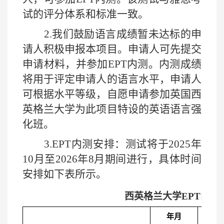
试的评分体系和标准一致。
2.
我们鼓励语言成绩暂未达标的申
请人积极申报本项目。申请人可先提交
申请材料，并参加
EPT
内测。内测成绩
将用于评定申请人的语言水平，申请人
可根据水平等级，自愿申请参加英国西
英格兰大学为此项目特设的英语语言强
化班。
3.EPT
内测安排：测试将于
2025
年
10
月至
2026
年
8
月期间进行，具体时间
安排如下表所示。
西英格兰大学
EPT
内测
报名
年月