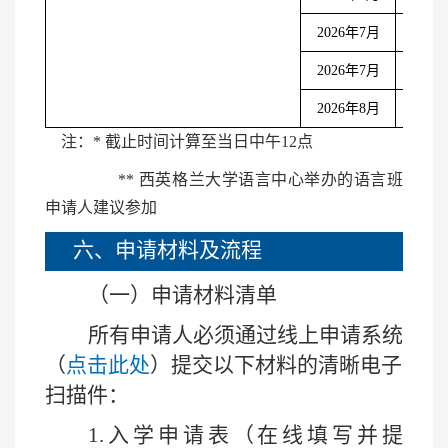
2026
年
7
月
6
月
22
2026
年
7
月
7
月
2
2026
年
8
月
7
月
23
注：
*
截止时间计算至当日中午
12
点
**
西英格兰大学语言中心举办的语言班
申请人建议参加
六、申请材料及流程
（一）申请材料清单
所有申请人必须通过
线上申请系统
（
点击此处
）提交以下材料的清晰电子
扫描件：
1.
入学申请表（在线填写并提