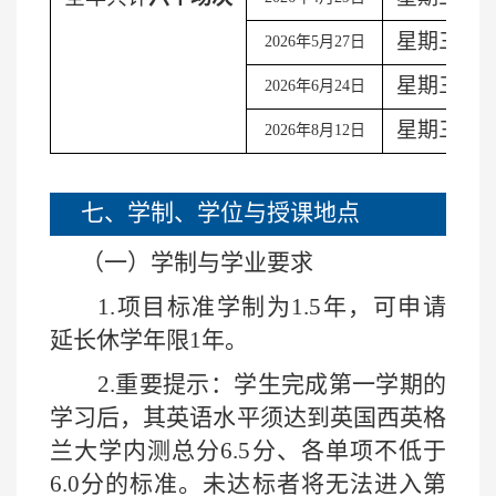
星期三
2026
年
5
月
27
日
星期三
2026
年
6
月
24
日
星期三
2026
年
8
月
12
日
七、学制、学位与授课地点
（一）学制与学业要求
1.
项目标准学制为
1.5
年，可申请
延长休学年限
1
年。
2.
重要提示
：学生完成第一学期的
学习后，其英语水平须达到英国西英格
兰大学内测总分6.5分、各单项不低于
6.0分的标准。未达标者将无法进入第