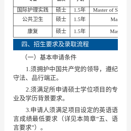
国际护理实践
硕士
1.5
年
Master of Science
公共卫生
硕士
1.5
年
Master of
康复
硕士
1.5
年
Master of
四、招生要求及录取流程
（一）基本申请条件
1.
须拥护中国共产党的领导，遵纪
守法、品行端正。
2.
须满足所申请硕士学位项目的专
业及学历背景要求。
3.
申请人须满足项目设定的英语语
言成绩最低要求（详见本简章“五、语
言要求”）。