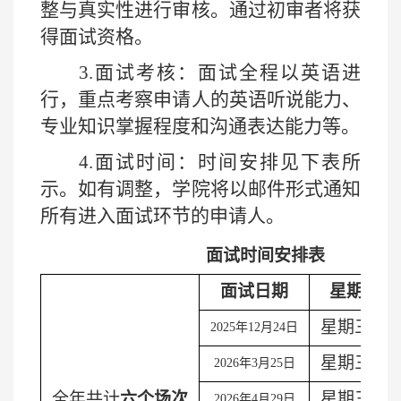
整与真实性进行审核。通过初审者将获
得面试资格。
3.
面试考核：面试全程以英语进
行，重点考察申请人的英语听说能力、
专业知识掌握程度和沟通表达能力等。
4.
面试时间：时间安排见下表所
示。如有调整，学院将以邮件形式通知
所有进入面试环节的申请人。
面试时间安排表
面试日期
星期
星期三
2025
年
12
月
24
日
星期三
2026
年
3
月
25
日
全年共计
六个场次
星期三
2026
年
4
月
29
日