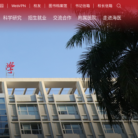
园
WebVPN
校友
图书档案馆
书记信箱
校长信箱
科学研究
招生就业
交流合作
附属医院
走进海医