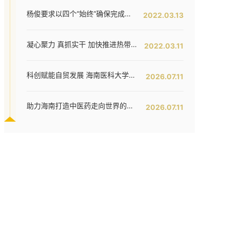
杨俊要求以四个“始终”确保完成全年工作任务--我校六届五次教代会暨七届二次工代会胜利闭幕
2022.03.13
凝心聚力 真抓实干 加快推进热带特色鲜明的国际化高水平医科大学建设步伐 ——我校六届五次教代会暨七届二次工代会隆重开幕
2022.03.11
科创赋能自贸发展 海南医科大学携多项前沿科研成果亮相省高校科研成果转化对接会
2026.07.11
助力海南打造中医药走向世界的窗口，中国—东盟中医适宜技术培训项目开班！
2026.07.11