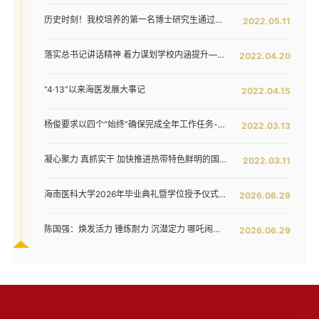
历史时刻！我校培养的第一名博士研究生通过答辩！
2022.05.11
落实总书记讲话精神 着力谋划学校内涵提升——我校召开发展战略咨询委员会第二次工作会议
2022.04.20
“4·13”以来海医发展大事记
2022.04.15
杨俊要求以四个“始终”确保完成全年工作任务--我校六届五次教代会暨七届二次工代会胜利闭幕
2022.03.13
凝心聚力 真抓实干 加快推进热带特色鲜明的国际化高水平医科大学建设步伐 ——我校六届五次教代会暨七届二次工代会隆重开幕
2022.03.11
海南医科大学2026年毕业典礼暨学位授予仪式举行
2026.06.29
陈国强：焕发活力 锤炼耐力 沉潜定力 哪吒闹海拓新程——在海南医科大学2026年毕业典礼上的讲话
2026.06.29