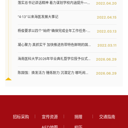
落实总书记讲话精神 着力谋划学校内涵提升——我校召开发展战略咨询委员会第二次工作会议
2022.04.20
“4·13”以来海医发展大事记
2022.04.15
杨俊要求以四个“始终”确保完成全年工作任务--我校六届五次教代会暨七届二次工代会胜利闭幕
2022.03.13
凝心聚力 真抓实干 加快推进热带特色鲜明的国际化高水平医科大学建设步伐 ——我校六届五次教代会暨七届二次工代会隆重开幕
2022.03.11
海南医科大学2026年毕业典礼暨学位授予仪式举行
2026.06.29
陈国强：焕发活力 锤炼耐力 沉潜定力 哪吒闹海拓新程——在海南医科大学2026年毕业典礼上的讲话
2026.06.29
招标采购
宣传资源
捐赠
交通指南
AED地图
校历