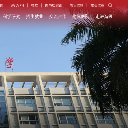
园
WebVPN
校友
图书档案馆
书记信箱
校长信箱
科学研究
招生就业
交流合作
附属医院
走进海医