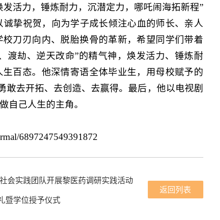
焕发活力，锤炼耐力，沉潜定力，哪吒闹海拓新程”
致以诚挚祝贺，向为学子成长倾注心血的师长、亲人
学校刀刃向内、脱胎换骨的革新，希望同学们带着
海、渡劫、逆天改命”的精气神，焕发活力、锤炼耐
人生百态。他深情寄语全体毕业生，用母校赋予的
，勇敢去开拓、去创造、去赢得。最后，他以电视剧
做自己人生的主角。
ormal/6897247549391872
”社会实践团队开展黎医药调研实践活动
返回列表
典礼暨学位授予仪式