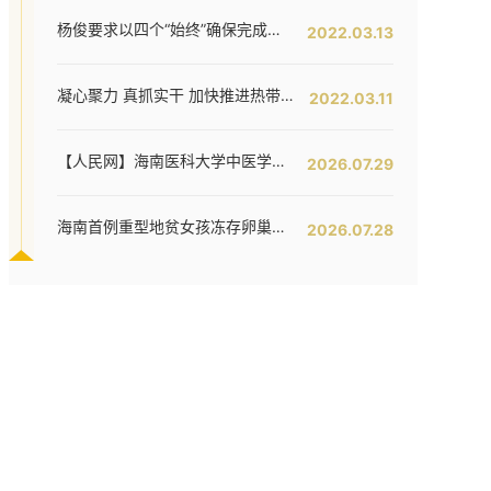
杨俊要求以四个“始终”确保完成全年工作任务--我校六届五次教代会暨七届二次工代会胜利闭幕
2022.03.13
凝心聚力 真抓实干 加快推进热带特色鲜明的国际化高水平医科大学建设步伐 ——我校六届五次教代会暨七届二次工代会隆重开幕
2022.03.11
【人民网】海南医科大学中医学院“医路同行”社会实践团队开展黎医药调研实践活动
2026.07.29
海南首例重型地贫女孩冻存卵巢组织自体移植成功！
2026.07.28