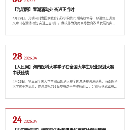
2026.04
【光明网】春潮涌动处 奋进正当时
4月29日，光明网刊发国家教育行政学院第75期高校领导干部进修班调研
文章《春潮涌动处 奋进正当时》。我校作为海南高等教育改革发展的典型
代表，成为调研组实地走访的重要一站。文章展现了包括我校在内的海南
高校改革发展的实践与成效，引发广泛关注。现全文转载，以飨读者。期
待以此激发广大师生新的奋进力量，在进一步深化改革、推进高质量发展
的新征程上续写新篇章。 春潮涌动处 奋进正当时 ——国家教育行政学院第
75期高校领导干部进修班海南专题调研纪实春日琼岛，...
28
2026.04
【人民网】海南医科大学学子在全国大学生职业规划大赛
中获佳绩
4月25日，第三届全国大学生职业规划大赛全国总决赛圆满落幕。海南医科
大学选手刘思佳、陈禹璇从798名参赛选手中脱颖而出，分别斩获就业赛道
银奖与成长赛道铜奖，刷新了学校在此项赛事中的最佳成绩。据悉，此次
大赛由教育部、天津市人民政府共同主办，吸引了全国2833所高校、
2055万名学生参与。备赛以来，在海南省教育厅精心指导与校领导大力支
持下，该校各职能部门紧密协作，组建了专业教师指导团队，围绕职业目
标、能力匹配、行动计划等核心维度为参赛选手提供全方位指导支持与保
障。...
24
2026.04