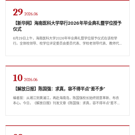
佳毕业生”荣誉称号，...
29
2026.06
【新华网】海南医科大学举行2026年毕业典礼暨学位授予
仪式
6月29日上午，海南医科大学2026年毕业典礼暨学位授予仪式在该校举
行。全体校领导、校学位评定委员会委员代表、学校老领导代表、教师代
表、毕业生家长代表、校友代表及2026届全体毕业生参加毕业典礼暨学位
授予仪式。海南医科大学2026年毕业典礼暨学位授予仪式现场。新华网发
该校2026届毕业生共计3733人。学校党委副书记张巍宣读优秀毕业生表
彰名单，副校长邹卫国、曾敏为优秀毕业生代表颁发荣誉证书。海南医科
大学2026年毕业典礼暨学位授予仪式现场。...
10
2026.06
【解放日报】陈国强：求真，容不得半点“差不多”
编者按：从湘江到黄浦江，再赴海南岛，陈国强校长始终锐意革新、布衣
本心。今日，《解放日报》刊发文章《陈国强：求真，容不得半点“差不
多”》，准确呈现他对医者、师者与记者同一底色的深刻把握。现转载此
文，与全校师生共勉，愿我们一同求真务实。从湘江走到黄浦江，又赴海
南岛拼搏，他一如既往锐意革新，说得出、做得到。从“强哥”熬成“强叔”，
他依旧布衣本心，尊师爱生。近日，中国科学院院士陈国强站上复旦大学
的讲台，与未来的新闻人畅聊“...