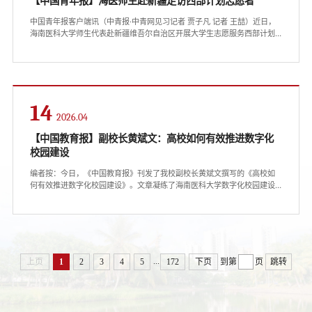
【中国青年报】海医师生赴新疆走访西部计划志愿者
中国青年报客户端讯（中青报·中青网见习记者 贾子凡 记者 王喆）近日，
海南医科大学师生代表赴新疆维吾尔自治区开展大学生志愿服务西部计划
志愿者走访调研活动。海南医科大学师生代表在新疆开展西部计划志愿者
走访调研活动。海南医科大学供图在沙依巴克区委宣传部座谈会上，该校
2025届毕业生、西部计划志愿者尹惟钰分享了自己在基层青年工作中的收
获。从文书材料整理到参与新疆维吾尔自治区成立70周年庆祝活动宣传，
从就业补贴政策讲解到就业岗位推荐，...
14
2026.04
【中国教育报】副校长黄斌文：高校如何有效推进数字化
校园建设
编者按：今日，《中国教育报》刊发了我校副校长黄斌文撰写的《高校如
何有效推进数字化校园建设》。文章凝练了海南医科大学数字化校园建设
经验，系统阐释了从顶层设计、到推进路径、到强化保障的具体举措，为
高校加快数字化转型、建设智慧校园提供可复制可推广的务实经验。现将
全文转载如下，以飨读者。△点击图片，查看原文在数字化浪潮席卷全球
的今天，高校开展数字化建设已成为深化教育教学改革、提升人才培养质
量的关键举措。数字化校园建设需要重点围绕教学实践、...
...
上页
1
2
3
4
5
172
下页
到第
页
跳转