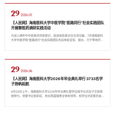
29
2026.07
【人民网】海南医科大学中医学院“医路同行”社会实践团队
开展黎医药调研实践活动
为深入铸牢中华民族共同体意识，促进各民族交往交流交融，7月海南医科
大学中医学院“医路同行”社会实践团队先后奔赴定安、陵水、万宁等地开展
黎医药专题调研。通过走访黎药企业、基层中医院黎医药门诊、黎药种植
基地与多位民间黎医、非遗传承人，系统挖掘黎族传统医药文化资源，以
专业青年力量助力民族医药文化传承与民族团结进步建设。团队走进现代
化黎药加工企业，实地了解中药及黎药标准化炮制工艺与全域药材配送体
系建设情况。...
29
2026.06
【人民网】海南医科大学2026年毕业典礼举行 3733名学
子扬帆起航
6月29日上午，海南医科大学2026年毕业典礼暨学位授予仪式在子文体育
馆举行。党委书记张彩虹、校长陈国强等全体校领导，校学位评定委员会
委员代表、教师代表、家长代表、校友代表与3733名2026届毕业生共同
出席典礼。张彩虹主持典礼。学校领导、老领导、教师代表与学位评定委
员会委员代表共同为获得学位的本科生、研究生颁发学位证书并拨穗。党
委副书记张巍宣读优秀毕业生名单，20名同学分别荣获研究生与本科生“十