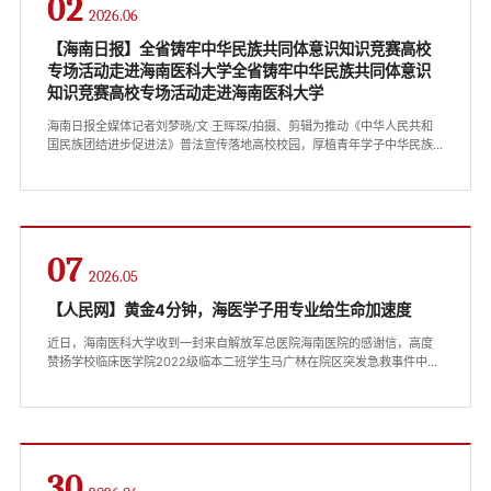
02
2026.06
【海南日报】全省铸牢中华民族共同体意识知识竞赛高校
专场活动走进海南医科大学全省铸牢中华民族共同体意识
知识竞赛高校专场活动走进海南医科大学
海南日报全媒体记者刘梦晓/文 王晖琛/拍摄、剪辑为推动《中华人民共和
国民族团结进步促进法》普法宣传落地高校校园，厚植青年学子中华民族
共同体意识，6月1日，“琼岛石榴红”杯——全省铸牢中华民族共同体意识知
识竞赛高校专场活动走进海南医科大学。本次活动由海南省民族事务委员
会主办、海南日报有限责任公司承办，以线上知识竞赛为创新载体，集知
识科普、趣味比拼、思想教育于一体，让民族团结理念浸润校园各处。活
动现场浓厚的民族文化氛围吸引了全校各学院学子踊跃到场参与。...
07
2026.05
【人民网】黄金4分钟，海医学子用专业给生命加速度
近日，海南医科大学收到一封来自解放军总医院海南医院的感谢信，高度
赞扬学校临床医学院2022级临本二班学生马广林在院区突发急救事件中沉
着应对、见义勇为。这不仅是对马广林同学个人品格的肯定，更是学校长
期坚持立德树人、深化临床实践教学改革成效的生动体现。生死时速，海
医青年参与创造生命奇迹1月31日上午10时20分许，解放军总医院海南医院
江林院区上演了一场与死神赛跑的生命救援。患者肖女士在院区水泥路上
突发意识丧失、呼吸心跳骤停。...
30