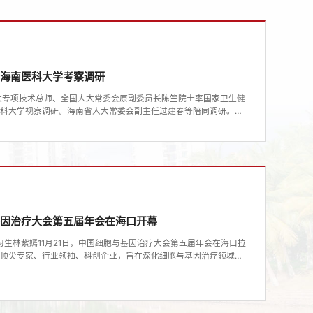
线上线下联动，吸引了学生广泛参与—...
到海南医科大学考察调研
大专项技术总师、全国人大常委会原副委员长陈竺院士率国家卫生健
医科大学视察调研。海南省人大常委会副主任过建春等陪同调研。陈
竺院士在海南医科大学立言厅参加由海医与美国塞缪尔·魏克斯曼癌
学院附属瑞金医院共同主办的第七届衰老与肿瘤国际学术会议，并以
控》为题作大会主旨报告。...
基因治疗大会第五届年会在海口开幕
习生林紫嫣11月21日，中国细胞与基因治疗大会第五届年会在海口拉
、顶尖专家、行业领袖、科创企业，旨在深化细胞与基因治疗领域的
研成果、临床实践经验和前沿创新技术，探讨该领域内的热点议题与
治疗行业高质量发展。开幕式上，海口市政府相关负责人表示，海南
海口现代产业体系高质量发展的新关键因素，...