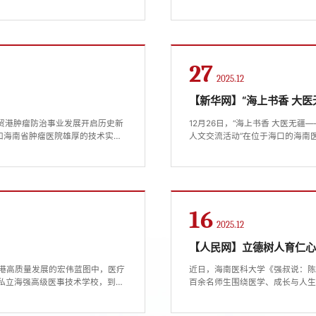
、推进省级临床重点学科建设、提升
南省重点教育配套工程建设取得
大学附属医院改革发展工作报
才、推动科研创新提供了坚实的
医科大学桂林洋新校区（二期）项目
27
2025.12
【新华网】“海上书香 大
自贸港肿瘤防治事业发展开启历史新
12月26日，“海上书香 大医无
和海南省肿瘤医院雄厚的技术实
人文交流活动”在位于海口的海南
科大学附属肿瘤医院”。海南医科
题，通过嘉宾分享、圆桌对话、
学校在陈国强院士引领下深化系统
深入开展。活动现场。新华网发
越医学人才的重要内容，鼓励师生通过
16
2025.12
【人民网】立德树人育仁心
自贸港高质量发展的宏伟蓝图中，医疗
近日，海南医科大学《强叔说：
立私立海强高级医事技术学校，到
百余名师生围绕医学、成长与人
区浪潮中诞生的海南医学院……这座
承、坚守梦想、重视基础学习、
终与琼岛共命运。她拥有厚重的历
流露，他结合自己数十年的临床