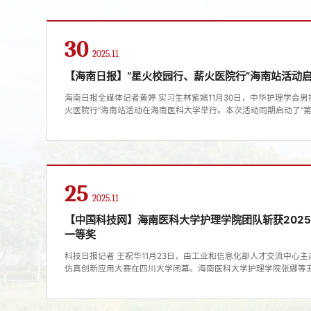
史积淀，也一度步履维艰。如今，海南医科大学正以一场前所未有的系
30
2025.11
【海南日报】“星火校园行、薪火医院行”海南站活动
海南日报全媒体记者黄婷 实习生林紫嫣11月30日，中华护理学会
火医院行”海南站活动在海南医科大学举行。本次活动同期启动了“
——海南站。“第一目击者现场救护”党建公益活动——海南站启动
儋州、琼中等市县的医院代表接过旗帜，将致力于把专业的急救知
目击者”成为“第一救援者”。来自中华护理学会男护士工作委员会、..
25
2025.11
【中国科技网】海南医科大学护理学院团队斩获202
一等奖
科技日报记者 王祝华11月23日，由工业和信息化部人才交流中心主
仿真创新应用大赛在四川大学闭幕。海南医科大学护理学院张娜等
的淹溺应急救护技能虚拟仿真训练》项目，斩获虚拟仿真实验设计
作为仿真领域颇具影响力的赛事，本次大赛联合清华、南开等高校
启动以来，吸引全国300所高校、260所医院及150家企业的千余支队