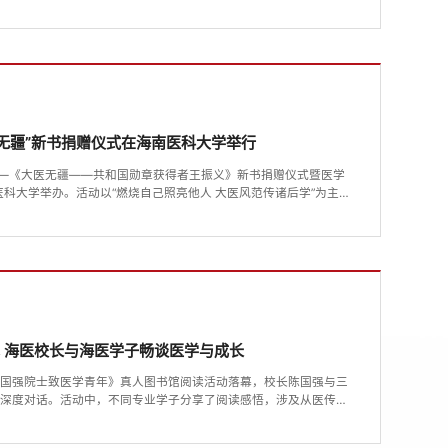
阶段性重大进展，为海南自贸港在封关运作背景下培育高素质医学人
硬件保障。封顶仪式现场。李景致摄施工中的宿舍楼。李景致摄海南
位于海口江东新区核心地段，...
医无疆”新书捐赠仪式在海南医科大学举行
疆——《大医无疆——共和国勋章获得者王振义》新书捐赠仪式暨医学
医科大学举办。活动以“燃烧自己照亮他人 大医风范传诸后学”为主
赠书仪式等环节，弘扬王振义的医德精神，推动医学人文教育在校园
海南医科大学党委副书记张巍在致辞中强调，医学人文教育是培养卓
阅读感悟“医者仁心”...
 海医校长与海医学子畅谈医学与成长
陈国强院士致医学青年》真人图书馆阅读活动落幕，校长陈国强与三
生深度对话。活动中，不同专业学子分享了阅读感悟，涉及从医传
传递医学温度等方面。陈国强表示，《强叔说》是其多年心得的自然
、教学与科研经历，生动阐释了医学的科学性与人文性不可分割。据