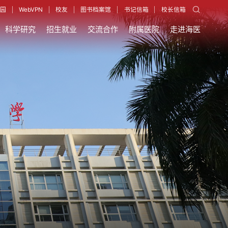
园
WebVPN
校友
图书档案馆
书记信箱
校长信箱
科学研究
招生就业
交流合作
附属医院
走进海医