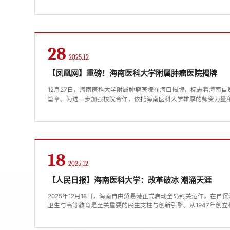
员会与海南医科大学附属医院在构建“5+3”临床医学人才培养体系
医院服务能力等方面合作已取得阶段性成果。大会听取了海南医科
告。...
28
2025.12
【凤凰网】重磅！海南医科大学附属肿瘤医院揭牌
12月27日，海南医科大学附属肿瘤医院在海口揭牌，标志着海南
篇章。为进一步加强校院合作，依托海南医科大学雄厚的师资力量
力，打造区域肿瘤防治的新标杆，海南省肿瘤医院正式挂牌“海南医
大学承载着高等教育强港与“健康海南”建设的重要使命。近年来，
性改革，更名“医科大学”，学科实力与办学水平实现跨越式提升。...
18
2025.12
【人民日报】海南医科大学：改革破冰 潮涌天涯
2025年12月18日，海南自由贸易港正式启动全岛封关运作。在
卫生与高等教育是至关重要的民生支柱与创新引擎。从1947年创
1948年的私立海南大学医学院，再到1993年从海南建省办经济特
植根海南78载的高校——海南医科大学（海南省医学科学院），始