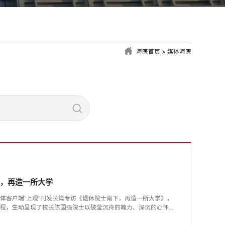
海医首页
>
媒体海医
下，再造一所大学
体客户端“上观”刊发长篇专访《退休院士南下，再造一所大学》，
历程，生动呈现了校长陈国强院士以破釜沉舟的魄力、深沉的心怀家
医开启一场“惊涛四起”的“再造”之路。该报道既是对我校过去两年改