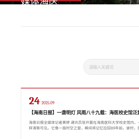
媒体海医
24
2025.09
【海南日报】一盏明灯 风雨八十九载：海医校史馆泛
海南日报全媒体记者黄婷 通讯员张开震在海南医科大学校史馆内，一张
样清晰可见。它像一扇时空之窗，瞬间将记忆拉回89年前。彼时，
之际，海南文昌人林筱海与医学同仁们毅然并肩，投身于抗疫前线。