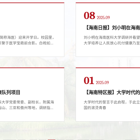
08
2025.09
【海南日报】刘小明在海
下简称海医）迎来开学日。校园里，
刘小明在海南医科大学调研并看
齐聚于医学宝鼎前合影。白袍如
大学培养让人民放心托付健康乃
的梦想在这一刻定格。海南医科大
日到海南医科大学调研，并看望
均由海南医科大学提供这座拥有78
海南省医学科学院、海南医科大
.
舍改造等工作，并主持召开座谈会。
01
2025.09
康队列项目
【海南特区报】大学时代
科大学党委常委、副校长，附属海
大学时代的誓言于此启程，于此立
指山、三亚和儋州等地，调研指导
国的滚烫青春
应“健康中国”战略、服务海南自
。该队列不仅能够系统揭示气候、
、...