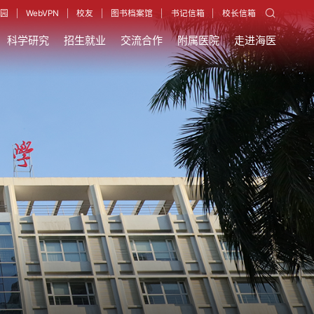
园
WebVPN
校友
图书档案馆
书记信箱
校长信箱
科学研究
招生就业
交流合作
附属医院
走进海医