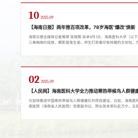
10
2025.09
【海南日报】两年推百项改革，78岁海医“爆改”焕新
海南日报全媒体记者黄婷 张琬茜 吴卓9月1日，海南医科大学（以
三角梅绚烂绽放，椰影摇曳生姿。师生们背着印有校徽的文创包，
雪，校徽熠熠，“我爱海医”的欢呼声响彻晴空，青春的脸庞与医学
学2025年新生开学典礼上，新生们白袍加身，立誓明志。本文图片
年历史的老牌学校，正焕发着前所未有的生机。师生们步履坚定、..
02
2025.09
【人民网】海南医科大学全力推动寒热带候鸟人群健
为加快推进中国寒热带候鸟人群健康队列项目建设，日前，海南医
南医院（海南省人民医院）党委副书记、院长张本率队赴万宁、五
候鸟队列项目合作事宜。据介绍，中国寒热带候鸟人群健康队列是响
贸港建设、推动海南医科大学和各附属医院高质量发展的重要实践
环境、饮食对动态迁徙人群健康的影响机制，还将为我国康养产业布局