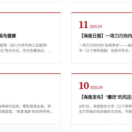
1882年至1936年间，海南北
革实践的系统回顾，更是从新的
发生鼠疫。...
当前，学校改革已进入“深水区”，到
11
2025.09
候鸟健康
【海南日报】一场刀刃向内
民医院（四川大学华西三亚医院）
一场刀刃向内的“自我革命”——海
协议”签约仪式。双方签署协议，标
学（以下简称海医）迎来开学日
项目致力于通过跟踪研究“候鸟人
文创包，齐聚于医学宝鼎前合影。
业发展和健康政策制定提供关键科学
与医学的梦想在这一刻定格。这座
坚定、意气风发，眼中写满作为海医
10
2025.09
【海南发布】“爆改”的风
角梅绚烂绽放，椰影摇曳生姿。师
9月1日，海南医科大学（以下简
徽熠熠，“我爱海医”的欢呼声响
生们背着印有校徽的文创包，齐聚
25年新生开学典礼上，新生们白袍
彻晴空，青春的脸庞与医学的梦想
史的老牌学校，正焕发着前所未有
加身，立誓明志。本文图片均由海
情。...
的生机。师生们步履坚定、意气风