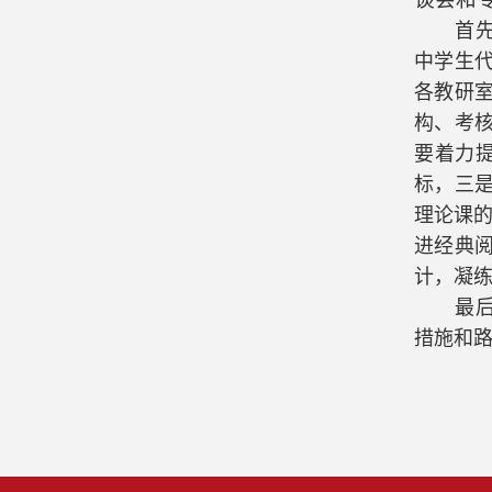
首
中学生
各教研
构、考
要着力
标，三
理论课的
进经典
计，凝
最
措施和